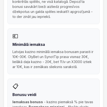
konkrētās spēlēs, ne visā katalogā. Depozīta
bonusi savukārt bieži aizliedz progresīvos
džekpotus un galda spēles ieskaitīt apgrozījumā -
to der zināt jau iepriekš.
💶
Minimālā iemaksa
Latvijas kazino minimālā iemaksa bonusam parasti ir
10€–30€. OlyBet un SynotTip prasa vismaz 30€,
lielākā daļa kazino - 20€, bet 11.lv un X3000 iztiek
ar 10€, kas ir zemākais slieksnis sarakstā.
📋
Bonusu veidi
Iemaksas bonuss
- kazino piemaksā % pie tavas
iemaksas.
Bezmaksas griezieni
- fiksēts skaits