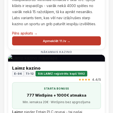
klāsts ir iespaidīgs - vairāk nekā 4000 spēles no
vairāk nekā 15 ražotājiem, tā ka apnikt nesanāks.
Labs variants tiem, kas vēl nav izšķīrušies starp
kazino un sportu un grib paturēt iespēju izvēlēties.
Pilns apskats →
Apmeklēt 11.lv →
NĀKAMAIS KAZINO
Laimz kazino
E-04
TI-12
SIA LAIMZ reģistrēts kopš 1992
★★★★
4.4/5
STARTA BONUSS
777 WinSpins + 1000€ atmaksa
Min. iemaksa 20€ · WinSpins bez apgrozījuma
Laimz
pieder Entain PLC grupai - tai pašai