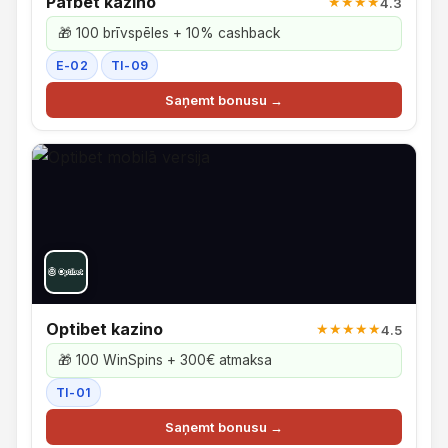
Pafbet kazino
★★★★
4.3
🎁 100 brīvspēles + 10% cashback
E-02
TI-09
Saņemt bonusu →
Optibet kazino
★★★★★
4.5
🎁 100 WinSpins + 300€ atmaksa
TI-01
Saņemt bonusu →