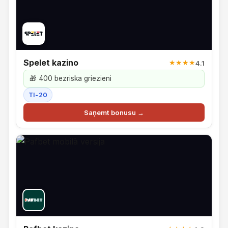
Spelet kazino
★★★★
4.1
🎁 400 bezriska griezieni
TI-20
Saņemt bonusu →