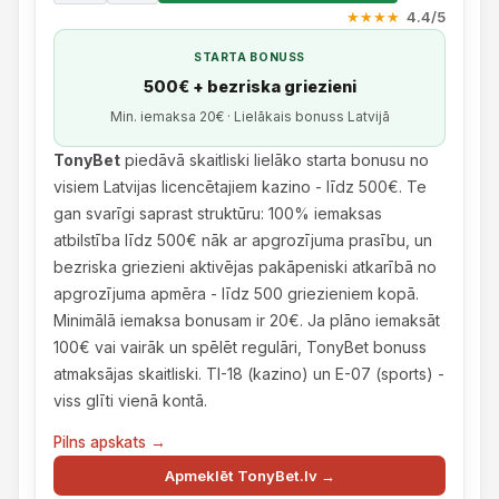
★★★★
4.4/5
STARTA BONUSS
500€ + bezriska griezieni
Min. iemaksa 20€ · Lielākais bonuss Latvijā
TonyBet
piedāvā skaitliski lielāko starta bonusu no
visiem Latvijas licencētajiem kazino - līdz 500€. Te
gan svarīgi saprast struktūru: 100% iemaksas
atbilstība līdz 500€ nāk ar apgrozījuma prasību, un
bezriska griezieni aktivējas pakāpeniski atkarībā no
apgrozījuma apmēra - līdz 500 griezieniem kopā.
Minimālā iemaksa bonusam ir 20€. Ja plāno iemaksāt
100€ vai vairāk un spēlēt regulāri, TonyBet bonuss
atmaksājas skaitliski. TI-18 (kazino) un E-07 (sports) -
viss glīti vienā kontā.
Pilns apskats →
Apmeklēt TonyBet.lv →