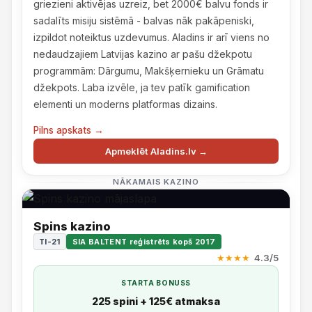
griezieni aktivējas uzreiz, bet 2000€ balvu fonds ir
sadalīts misiju sistēmā - balvas nāk pakāpeniski,
izpildot noteiktus uzdevumus. Aladins ir arī viens no
nedaudzajiem Latvijas kazino ar pašu džekpotu
programmām: Dārgumu, Makšķernieku un Grāmatu
džekpots. Laba izvēle, ja tev patīk gamification
elementi un moderns platformas dizains.
Pilns apskats →
Apmeklēt Aladins.lv →
NĀKAMAIS KAZINO
Spins kazino
TI-21
SIA BALTENT reģistrēts kopš 2017
★★★★
4.3/5
STARTA BONUSS
225 spini + 125€ atmaksa