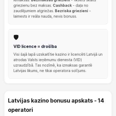
griezienu bez maksas.
Cashback
- daļa no
zaudējumiem atgriežas.
Bezriska griezieni
-
laimests ir reāla nauda, nevis bonuss.
🛡️
VID licence = drošība
Visi šajā lapā uzskaitītie kazino ir licencēti Latvijā un
atrodas Valsts ieņēmumu dienesta (VID)
uzraudzībā. Tas nozīmē, ka izmaksas garantē
Latvijas likums, ne tikai operatora solījums.
Latvijas kazino bonusu apskats - 14
operatori