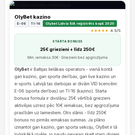
OlyBet kazino
E-06
TI-16
Olybet Latvia SIA reģistrēts kopš 2020
★★★★★
4.5/5
STARTA BONUSS
25€ griezieni + līdz 250€
Min. iemaksa 30€ · Griezieni bez apgrozījuma
OlyBet
ir Baltijas lielākais operators - vienā kontā
gan kazino, gan sporta derības, gan live kazino un
e-sports. Latvijā tas darbojas ar divām VID licencēm:
E-06 (sporta derības) un TI-16 (kazino). Starta
bonusa formula ir divslāņu: 25€ vērtībā griezieni
aktivējas uzreiz pēc 10€ iemaksas, bez apgrozījuma
prasībām uz laimestiem. Otrs slānis - līdz 250€
bonuss no pirmās iemaksas summas. Ja plāno
izmantot gan kazino, gan sporta sekciju, OlyBet ir tā
loģiskākā izvēle, jo naudu nevajag šķelt starp diviem