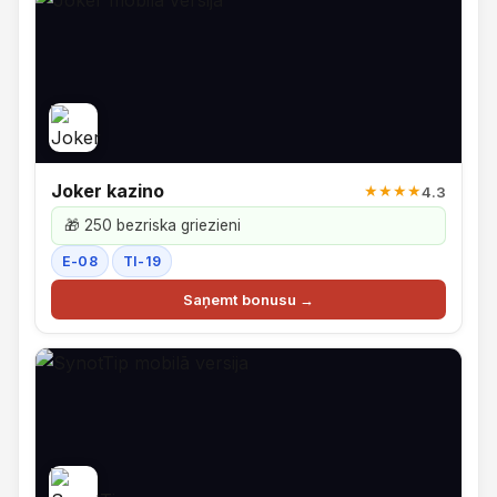
Joker kazino
★★★★
4.3
🎁 250 bezriska griezieni
E-08
TI-19
Saņemt bonusu →