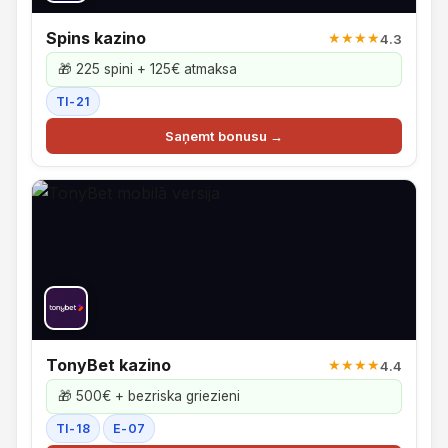
Spins kazino
★★★★
4.3
🎁 225 spini + 125€ atmaksa
TI-21
Saņemt bonusu →
TonyBet kazino
★★★★
4.4
🎁 500€ + bezriska griezieni
TI-18
E-07