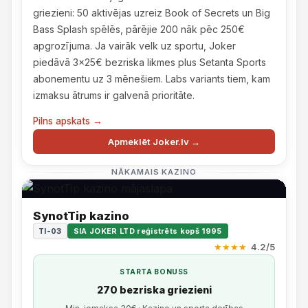
griezieni: 50 aktivējas uzreiz Book of Secrets un Big
Bass Splash spēlēs, pārējie 200 nāk pēc 250€
apgrozījuma. Ja vairāk velk uz sportu, Joker
piedāvā 3x25€ bezriska likmes plus Setanta Sports
abonementu uz 3 mēnešiem. Labs variants tiem, kam
izmaksu ātrums ir galvenā prioritāte.
Pilns apskats →
Apmeklēt Joker.lv →
NĀKAMAIS KAZINO
SynotTip kazino
TI-03
SIA JOKER LTD reģistrēts kopš 1995
★★★★
4.2/5
STARTA BONUSS
270 bezriska griezieni