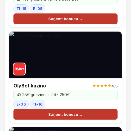
TI-15
E-05
Saņemt bonusu →
OlyBet kazino
★★★★★
4.5
🎁 25€ griezieni + līdz 250€
E-06
TI-16
Saņemt bonusu →