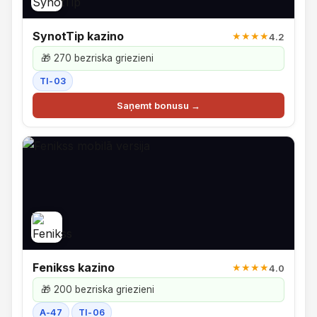
SynotTip kazino
★★★★
4.2
🎁 270 bezriska griezieni
TI-03
Saņemt bonusu →
Fenikss kazino
★★★★
4.0
🎁 200 bezriska griezieni
A-47
TI-06